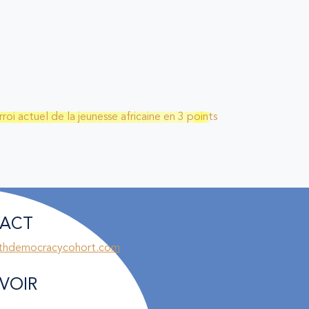
oi actuel de la jeunesse africaine en 3 points
ACT
thdemocracycohort.com
VOIR