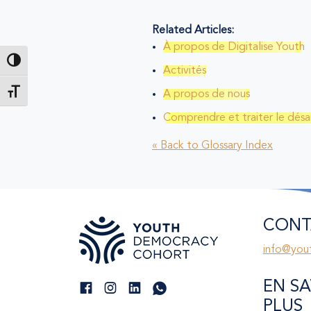
Related Articles:
À propos de Digitalise Youth
Passer en contraste élevé
Activités
Changer la taille de la police
A propos de nous
Comprendre et traiter le désarr
« Back to Glossary Index
CONT
info@you
EN SA
PLUS