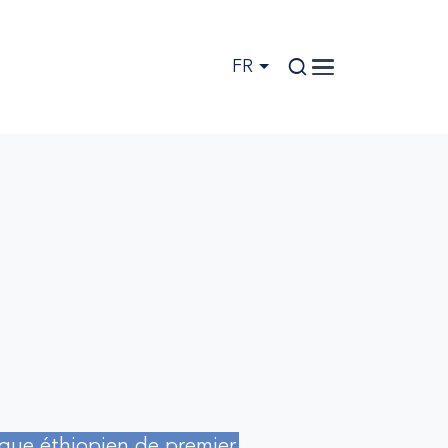
FR
ique éthiopien de premier