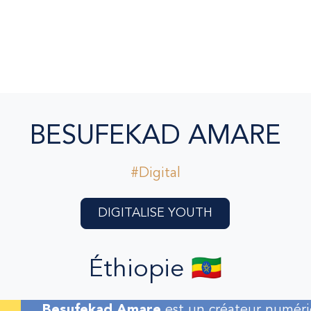
BESUFEKAD AMARE
#Digital
DIGITALISE YOUTH
Éthiopie 🇪🇹
Besufekad Amare
est un créateur numér