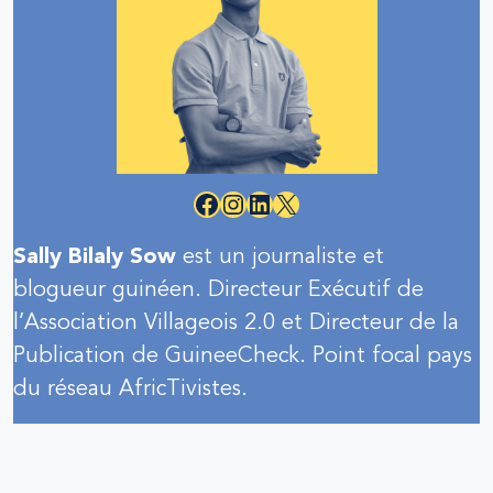
Facebook
Instagram
LinkedIn
X
Sally Bilaly Sow
est un journaliste et
blogueur guinéen. Directeur Exécutif de
l’Association Villageois 2.0 et Directeur de la
Publication de GuineeCheck. Point focal pays
du réseau AfricTivistes.