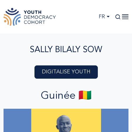
Skip to main content
FR
SALLY BILALY SOW
DIGITALISE YOUTH
Guinée 🇬🇳