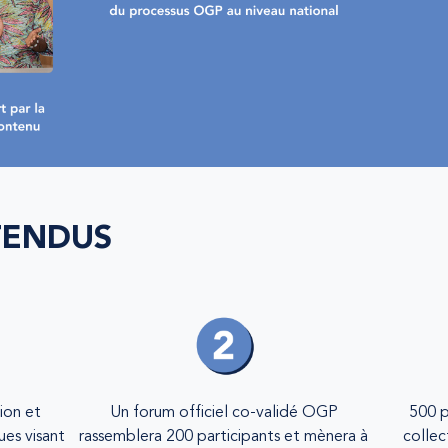
TENDUS
ion et
Un forum officiel co-validé OGP
500 p
ues visant
rassemblera 200 participants et mènera à
collec