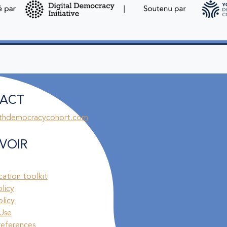
ACT
thdemocracycohort.com
VOIR
ation toolkit
olicy
licy
Use
references