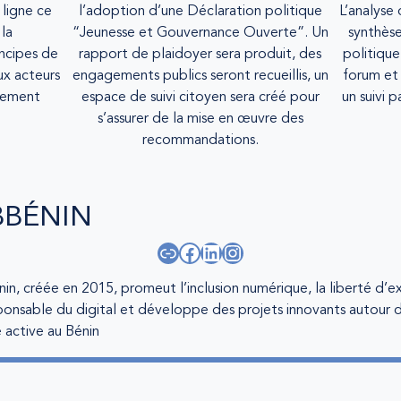
 ligne ce
l’adoption d’une Déclaration politique
L’analyse
 la
“Jeunesse et Gouvernance Ouverte”. Un
synthèse
ncipes de
rapport de plaidoyer sera produit, des
politique
ux acteurs
engagements publics seront recueillis, un
forum et
nement
espace de suivi citoyen sera créé pour
un suivi 
s’assurer de la mise en œuvre des
recommandations.
BBÉNIN
Lien
Facebook
LinkedIn
Instagram
in, créée en 2015, promeut l’inclusion numérique, la liberté d’ex
sponsable du digital et développe des projets innovants autour 
 active au Bénin