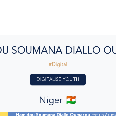
U SOUMANA DIALLO 
#Digital
DIGITALISE YOUTH
Niger 🇳🇪
Hamidou Soumana Diallo Oumarou
est un étudi