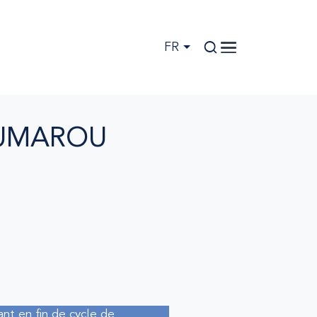
FR
OUMAROU
ant en fin de cycle de