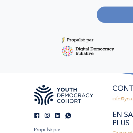
CONT
info@you
EN SA
PLUS
Propulsé par